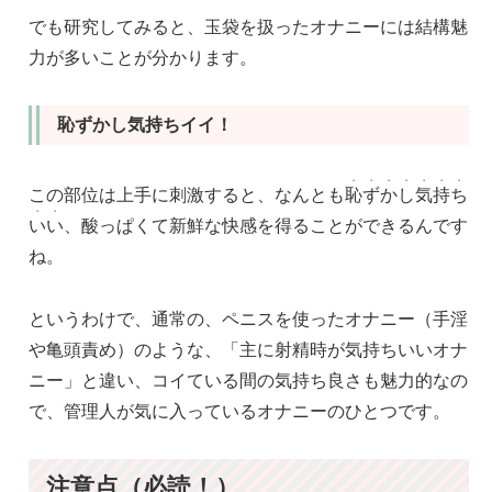
でも研究してみると、玉袋を扱ったオナニーには結構魅
力が多いことが分かります。
恥ずかし気持ちイイ！
・
・
・
・
・
・
・
この部位は上手に刺激すると、なんとも
恥
ず
か
し
気
持
ち
・
・
い
い
、酸っぱくて新鮮な快感を得ることができるんです
ね。
というわけで、通常の、ペニスを使ったオナニー（手淫
や亀頭責め）のような、「主に射精時が気持ちいいオナ
ニー」と違い、コイている間の気持ち良さも魅力的なの
で、管理人が気に入っているオナニーのひとつです。
注意点（必読！）