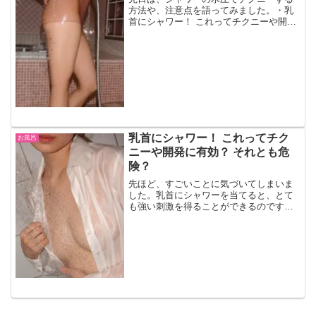
方法や、注意点を語ってみました。・乳
首にシャワー！ これってチクニーや開発
に有効？ それとも危険？今回、またお風
呂オナニーに関する知識を得てしまいま
したので、書き記しておこうと思った次
第です。浴槽でシャワ...
乳首にシャワー！ これってチク
お風呂
ニーや開発に有効？ それとも危
険？
先ほど、すごいことに気づいてしまいま
した。乳首にシャワーを当てると、とて
も強い刺激を得ることができるのです！
詳しいことは後述するとして…同時に、
これは代償の多い行為だなとも思いまし
た。シャワーをペニスに当てるオナニー
は、比較的有名な行為なん...