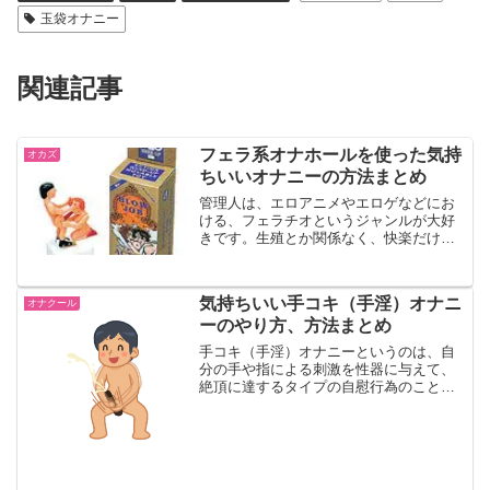
玉袋オナニー
関連記事
フェラ系オナホールを使った気持
オカズ
ちいいオナニーの方法まとめ
管理人は、エロアニメやエロゲなどにお
ける、フェラチオというジャンルが大好
きです。生殖とか関係なく、快楽だけを
目的とした行為のひとつですからねぇ。
極濃フェラ 藍芽みずきフェラチオの魅力
とリスク性器＝下半身という、隠すべき
気持ちいい手コキ（手淫）オナニ
オナクール
場所ではなく、口という...
ーのやり方、方法まとめ
手コキ（手淫）オナニーというのは、自
分の手や指による刺激を性器に与えて、
絶頂に達するタイプの自慰行為のこと。
オナニー好きな男性の多くが、この手法
で済（・）ま（・）せ（・）て（・）い
ると思われますが、意外と楽しみ方のバ
リエーションが多かったり...