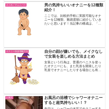
男の気持ちいいオナニーを12種類
まとめ／オムニバス
紹介！
ここでは、比較的手軽に実践可能なオナ
ニーを12種類、難易度順に紹介していき
たいと思います！当記事の構成は、「レ
ベルが上がるにつれ、難易度は少しずつ
高くなっていくものの、そのぶん快感度
も上がっていく」という感じになってい
ます～。なお、会陰オナ...
自分の顔が嫌いでも、メイクなし
オナニー快楽増幅方法
で女装を楽しめる方法まとめ
女装という行為は、普通のペニスを使っ
たオナニーにも、また乳首を開発したり
乳首でオナニーしたりする場合にも有効
になってくる、魔法のようなジャンルで
す。まず以下の記事で、女装の魅力や注
意点を知って下さい。・女装オナニーの
方法まとめ～自分の顔が嫌...
お風呂の浴槽でシャワーオナニー
お風呂
すると超気持ちいい！？
先日は、シャワーの水圧でチクニーする