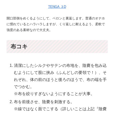
TENGA ３D
開口部側をめくるようにして、ベロンと裏返します。普通のオナホ
に慣れているとハラハラしますが、くり返しに耐えるよう、柔軟で
強度のある素材なので大丈夫。
布コキ
清潔にしたシルクやサテンの布地を、陰嚢を包み込
むようにして股に挟み（ふんどしの要領で！）、そ
れぞれ、体の前のほうと後ろのほうで、布の端を手
でつかむ。
※布を絞りすぎないようにすることが大事。
布を前後させ、陰嚢を刺激する。
・
・
※
線
ではなく
面
でこする（詳しいことは上記『陰嚢